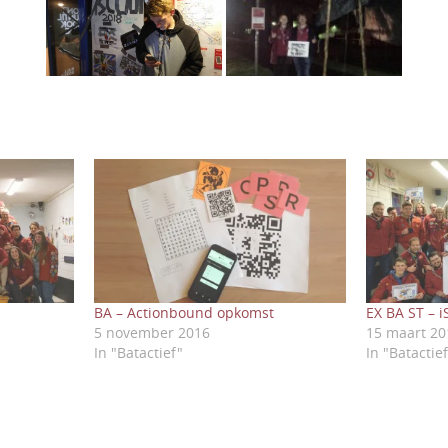
BA – Actionbound opkomst
EX BA ST – 
5 november 2016
15 maart 20
In "Batactief"
In "Batactie