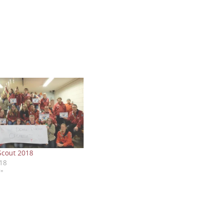
iScout 2018
18
f"