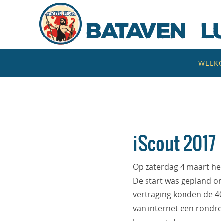
Naar
de
inhoud
springen
Naar
WELK
de
inhoud
springen
iScout 2017
Op zaterdag 4 maart h
De start was gepland om
vertraging konden de 4
van internet een rondre