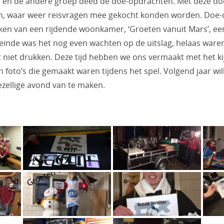
n en de andere groep deed de doe-opdrachten. Met deze d
en, waar weer reisvragen mee gekocht konden worden. Doe
aken van een rijdende woonkamer, ‘Groeten vanuit Mars’, ee
 einde was het nog even wachten op de uitslag, helaas ware
 niet drukken. Deze tijd hebben we ons vermaakt met het ki
en foto’s die gemaakt waren tijdens het spel. Volgend jaar w
zellige avond van te maken.