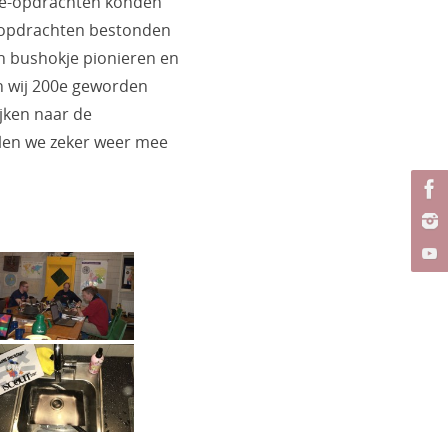
oe-opdrachten konden
-opdrachten bestonden
n bushokje pionieren en
n wij 200e geworden
jken naar de
illen we zeker weer mee