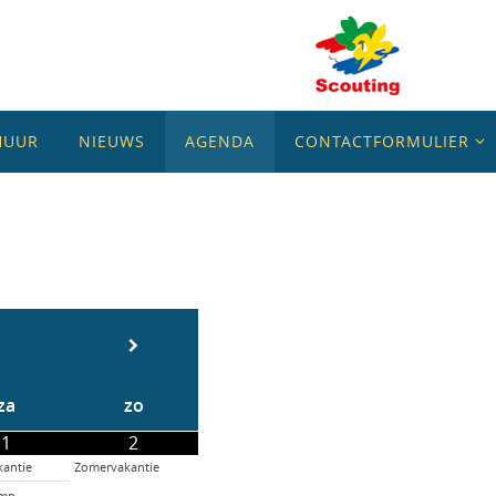
HUUR
NIEUWS
AGENDA
CONTACTFORMULIER
za
zo
1
2
antie
Zomervakantie