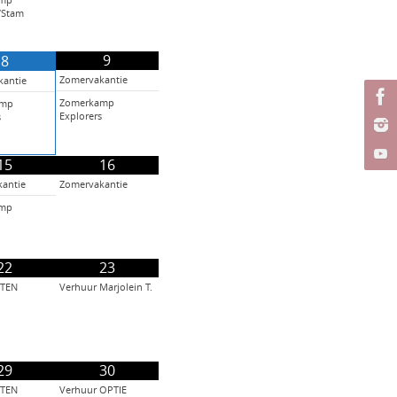
amp
f/Stam
9
8
Zomervakantie
kantie
Zomerkamp
amp
Explorers
s
15
16
antie
Zomervakantie
amp
22
23
TEN
Verhuur Marjolein T.
29
30
TEN
Verhuur OPTIE