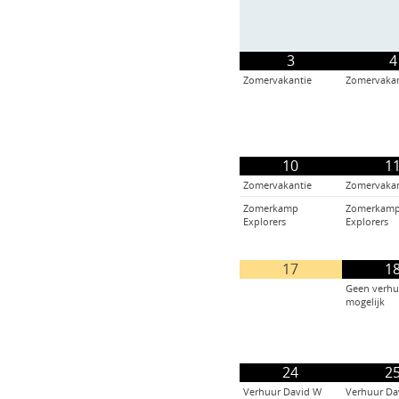
3
4
Zomervakantie
Zomervakan
10
1
Zomervakantie
Zomervakan
Zomerkamp
Zomerkam
Explorers
Explorers
17
1
Geen verhu
mogelijk
24
2
Verhuur David W
Verhuur Da