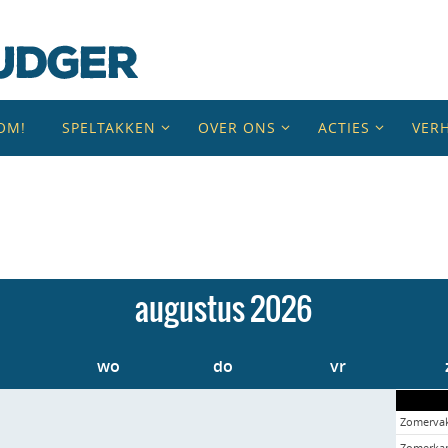
OM!
SPELTAKKEN
OVER ONS
ACTIES
VER
augustus
2026
i
wo
do
vr
Zomervak