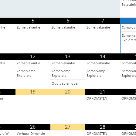
Zomerk
Batactie
5
6
7
tie
Zomervakantie
Zomervakantie
Zomervakantie
Zomerva
Zomerk
Explorer
1
12
13
14
tie
Zomervakantie
Zomervakantie
Zomervakantie
Zomervak
p
Zomerkamp
Zomerkamp
Zomerkamp
Zomerk
Explorers
Explorers
Explorers
Explorers
Oud papier lopen
8
19
20
21
ur
OPKOMSTEN
OPKOMS
5
26
27
28
vid W
Verhuur Dimensie
OPKOMSTEN
OPKOMS