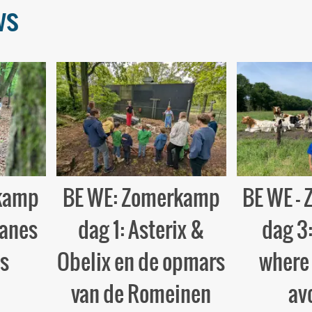
ws
kamp
BE WE: Zomerkamp
BE WE –
manes
dag 1: Asterix &
dag 3
s
Obelix en de opmars
where
van de Romeinen
av