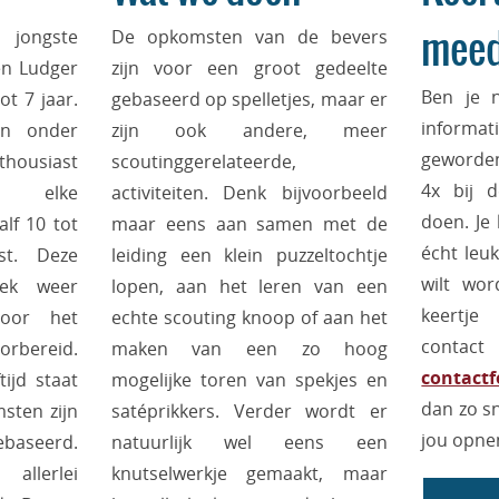
jongste
De opkomsten van de bevers
mee
en Ludger
zijn voor een groot gedeelte
Ben je 
ot 7 jaar.
gebaseerd op spelletjes, maar er
inform
en onder
zijn ook andere, meer
geworden,
housiast
scoutinggerelateerde,
4x bij 
 elke
activiteiten. Denk bijvoorbeeld
doen. Je 
lf 10 tot
maar eens aan samen met de
écht leuk
t. Deze
leiding een klein puzzeltochtje
wilt wor
ek weer
lopen, aan het leren van een
keertj
oor het
echte scouting knoop of aan het
conta
bereid.
maken van een zo hoog
contactf
ijd staat
mogelijke toren van spekjes en
dan zo s
sten zijn
satéprikkers. Verder wordt er
jou opn
ebaseerd.
natuurlijk wel eens een
llerlei
knutselwerkje gemaakt, maar