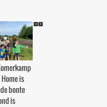
 Zomerkamp
BE WE – Zomerkamp
: Home is
dag 2: Van Afrika tot
 de bonte
in Amerika
ond is