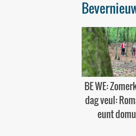
Bevernieu
BE WE: Zomer
dag veul: Ro
eunt domu