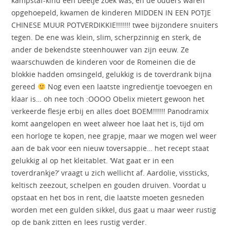
kampstaf-kind een beetje zoek was, en de ouders waren
opgehoepeld, kwamen de kinderen MIDDEN IN EEN POTJE
CHINESE MUUR POTVERDIKKIE!!!!!!! twee bijzondere snuiters
tegen. De ene was klein, slim, scherpzinnig en sterk, de
ander de bekendste steenhouwer van zijn eeuw. Ze
waarschuwden de kinderen voor de Romeinen die de
blokkie hadden omsingeld, gelukkig is de toverdrank bijna
gereed
Nog even een laatste ingredientje toevoegen en
klaar is… oh nee toch :OOOO Obelix mietert gewoon het
verkeerde flesje erbij en alles doet BOEM!!!!!! Panodramix
komt aangelopen en weet alweer hoe laat het is, tijd om
een horloge te kopen, nee grapje, maar we mogen wel weer
aan de bak voor een nieuw toversappie… het recept staat
gelukkig al op het kleitablet. ‘Wat gaat er in een
toverdrankje?’ vraagt u zich wellicht af. Aardolie, vissticks,
keltisch zeezout, schelpen en gouden druiven. Voordat u
opstaat en het bos in rent, die laatste moeten gesneden
worden met een gulden sikkel, dus gaat u maar weer rustig
op de bank zitten en lees rustig verder.