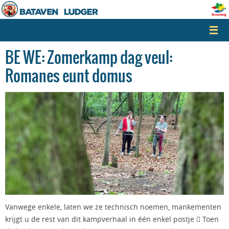
Naar
de
inhoud
springen
BE WE: Zomerkamp dag veul:
Romanes eunt domus
Vanwege enkele, laten we ze technisch noemen, mankementen
krijgt u de rest van dit kampverhaal in één enkel postje  Toen