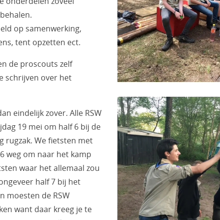
e onderdelen zoveel
 behalen.
eeld op samenwerking,
ns, tent opzetten ect.
en de proscouts zelf
 schrijven over het
an eindelijk zover. Alle RSW
dag 19 mei om half 6 bij de
g rugzak. We fietsten met
r 6 weg om naar het kamp
etsten waar het allemaal zou
ngeveer half 7 bij het
n moesten de RSW
cken want daar kreeg je te