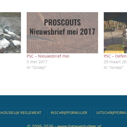
PSC – Nieuwsbrief mei
PSC – Oefen
5 mei 2017
29 maart 20
In "Groep"
In "Groep"
SHOUDELIJK REGLEMENT
INSCHRIJFFORMULIER
UITSCHRIJFFORMU
© 2006-2026 - www.batavenludger.nl