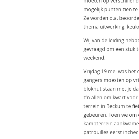
moeten op verschillend
mogelijk punten zien te
Ze worden o.a. beoord
thema uitwerking, keuke
Wij van de leiding hebb
gevraagd om een stuk te
weekend.
Vrijdag 19 mei was het d
gangers moesten op vrij
blokhut staan met je da
z'n allen om kwart voo
terrein in Beckum te fi
gebeuren. Toen we om o
kampterrein aankwame
patrouilles eerst inche