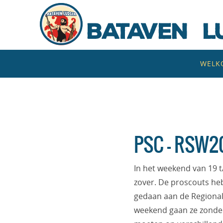
Naar
de
inhoud
springen
Naar
WELK
de
inhoud
springen
PSC – RSW2
In het weekend van 19 
zover. De proscouts he
gedaan aan de Regional
weekend gaan ze zonder