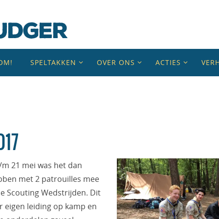
OM!
SPELTAKKEN
OVER ONS
ACTIES
VER
017
t/m 21 mei was het dan
bben met 2 patrouilles mee
e Scouting Wedstrijden. Dit
 eigen leiding op kamp en