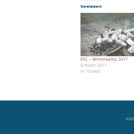
Gerelateerd
PSC – Winterkamp 2017
8 maart 2017
In "Groep"
HUI