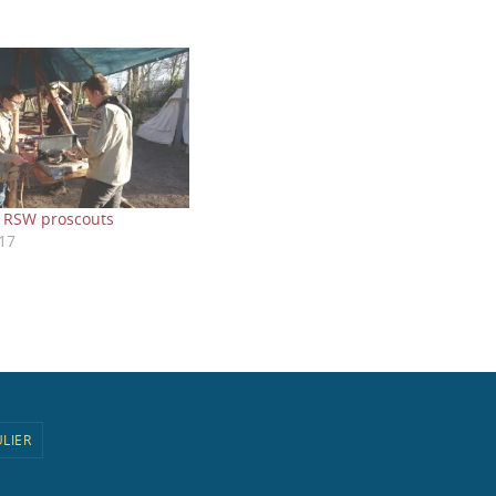
 RSW proscouts
17
LIER