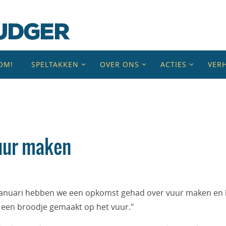
OM!
SPELTAKKEN
OVER ONS
ACTIES
VER
vuur maken
januari hebben we een opkomst gehad over vuur maken en ho
een broodje gemaakt op het vuur."