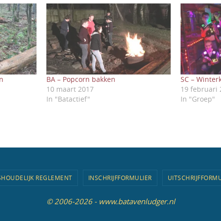
n
BA – Popcorn bakken
SC – Winte
10 maart 2017
19 februari
In "Batactief"
In "Groep"
SHOUDELIJK REGLEMENT
INSCHRIJFFORMULIER
UITSCHRIJFFORMU
© 2006-2026 - www.batavenludger.nl