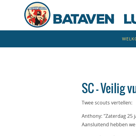
Naar
de
inhoud
springen
Naar
WELK
de
inhoud
springen
SC – Veilig 
Twee scouts vertellen:
Anthony: "Zaterdag 25 
Aansluitend hebben we 