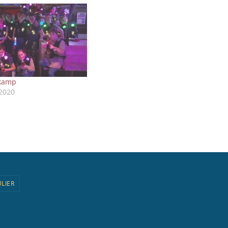
rkamp
 2020
LIER