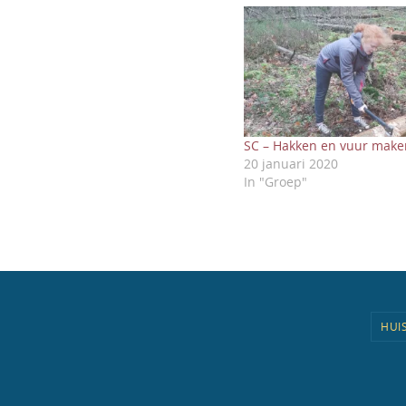
SC – Hakken en vuur make
20 januari 2020
In "Groep"
HUI