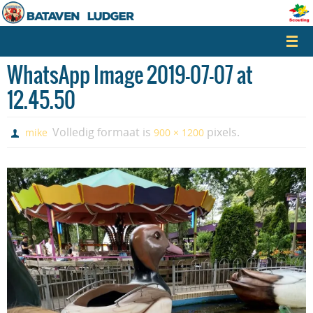
Naar
de
inhoud
springen
WhatsApp Image 2019-07-07 at
12.45.50
Volledig formaat is
pixels.
mike
900 × 1200