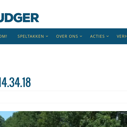
OM!
SPELTAKKEN
OVER ONS
ACTIES
VER
14.34.18