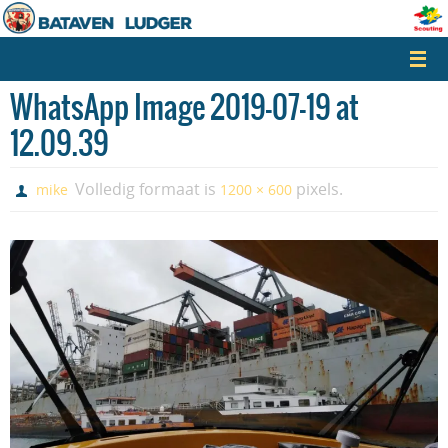
Naar
de
inhoud
springen
WhatsApp Image 2019-07-19 at
12.09.39
Volledig formaat is
pixels.
mike
1200 × 600