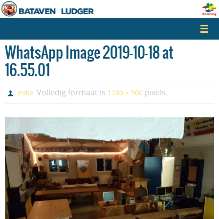
Naar
de
inhoud
springen
WhatsApp Image 2019-10-18 at
16.55.01
Volledig formaat is
pixels.
mike
1200 × 900