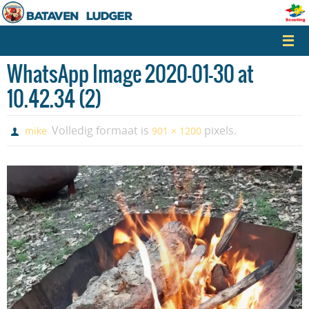
Naar
de
inhoud
springen
WhatsApp Image 2020-01-30 at
10.42.34 (2)
Volledig formaat is
pixels.
mike
901 × 1200