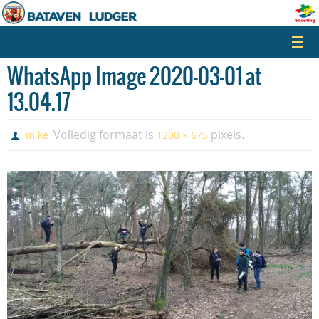
Naar
de
inhoud
springen
WhatsApp Image 2020-03-01 at
13.04.17
Volledig formaat is
pixels.
mike
1200 × 675