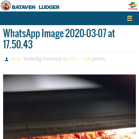
Naar
de
inhoud
springen
WhatsApp Image 2020-03-07 at
17.50.43
Volledig formaat is
pixels.
mike
675 × 1200