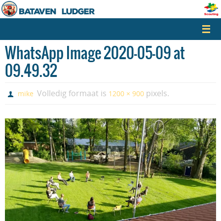
Naar
de
inhoud
springen
WhatsApp Image 2020-05-09 at
09.49.32
Volledig formaat is
pixels.
mike
1200 × 900