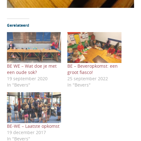
Gerelateerd
BE WE – Wat doe je met
BE – Beveropkomst: een
een oude sok?
groot fiasco!
19 september 2020
25 september 2022
In "Bevers"
In "Bevers"
BE-WE – Laatste opkomst
19 december 2017
In "Bevers"