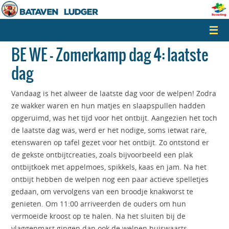
Naar
de
inhoud
springen
BE WE – Zomerkamp dag 4: laatste
dag
Vandaag is het alweer de laatste dag voor de welpen! Zodra
ze wakker waren en hun matjes en slaapspullen hadden
opgeruimd, was het tijd voor het ontbijt. Aangezien het toch
de laatste dag was, werd er het nodige, soms ietwat rare,
etenswaren op tafel gezet voor het ontbijt. Zo ontstond er
de gekste ontbijtcreaties, zoals bijvoorbeeld een plak
ontbijtkoek met appelmoes, spikkels, kaas en jam. Na het
ontbijt hebben de welpen nog een paar actieve spelletjes
gedaan, om vervolgens van een broodje knakworst te
genieten. Om 11:00 arriveerden de ouders om hun
vermoeide kroost op te halen. Na het sluiten bij de
vlaggenmast gingen dan ook de welpen huiswaarts.