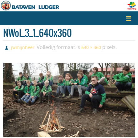
Naar
de
inhoud
springen
NWol_3_1_640x360
Volledig formaat is
pixels.
jwmijnheer
640 × 360