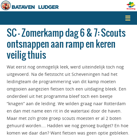
Naar
de
inhoud
springen
SC – Zomerkamp dag 6 & 7: Scouts
ontsnappen aan ramp en keren
veilig thuis
Wat eerst nog onmogelijk leek, werd uiteindelijk toch nog
uitgevoerd. Na de fietstocht uit Scheveningen had het
leidingteam de programmering van dit kamp moeten
omgooien aangezien fietsen toch een uitdaging bleek. Een
onderdeel uit het programma bleef toch een beetje
“knagen” aan de leiding. We wilden graag naar Rotterdam
en dan met name een rit in de watertaxi door de haven.
Maar met zo’n grote groep scouts moesten er al 2 boten
gehuurd worden…. Hadden we nog genoeg budget? En hoe
komen we daar dan? Want fietsen was geen optie gebleken.