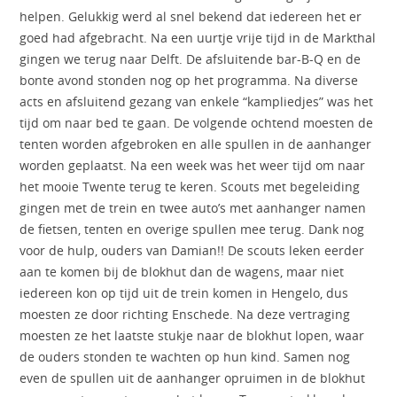
helpen. Gelukkig werd al snel bekend dat iedereen het er
goed had afgebracht. Na een uurtje vrije tijd in de Markthal
gingen we terug naar Delft. De afsluitende bar-B-Q en de
bonte avond stonden nog op het programma. Na diverse
acts en afsluitend gezang van enkele “kampliedjes” was het
tijd om naar bed te gaan. De volgende ochtend moesten de
tenten worden afgebroken en alle spullen in de aanhanger
worden geplaatst. Na een week was het weer tijd om naar
het mooie Twente terug te keren. Scouts met begeleiding
gingen met de trein en twee auto’s met aanhanger namen
de fietsen, tenten en overige spullen mee terug. Dank nog
voor de hulp, ouders van Damian!! De scouts leken eerder
aan te komen bij de blokhut dan de wagens, maar niet
iedereen kon op tijd uit de trein komen in Hengelo, dus
moesten ze door richting Enschede. Na deze vertraging
moesten ze het laatste stukje naar de blokhut lopen, waar
de ouders stonden te wachten op hun kind. Samen nog
even de spullen uit de aanhanger opruimen in de blokhut