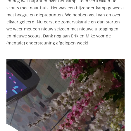
en nog wat napraten over het kamp. Toen vertrokken de
scouts moe naar huis. Het was een bijzonder kamp geweest
met hoogte en dieptepunten. We hebben veel van en over
elkaar geleerd. Nu eerst de zomervakantie en dan starten
we weer met een nieuw seizoen met nieuwe uitdagingen
en nieuwe scouts. Dank nog aan Erik en Mike voor de
(mentale) ondersteuning afgelopen week!