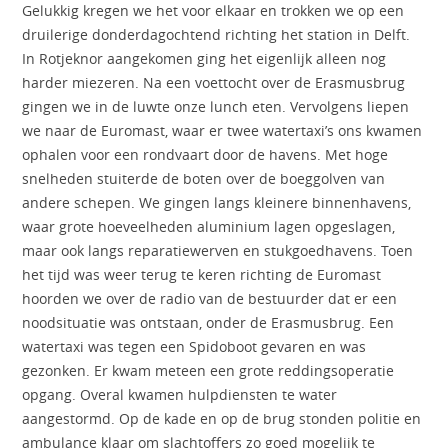
Gelukkig kregen we het voor elkaar en trokken we op een
druilerige donderdagochtend richting het station in Delft.
In Rotjeknor aangekomen ging het eigenlijk alleen nog
harder miezeren. Na een voettocht over de Erasmusbrug
gingen we in de luwte onze lunch eten. Vervolgens liepen
we naar de Euromast, waar er twee watertaxi’s ons kwamen
ophalen voor een rondvaart door de havens. Met hoge
snelheden stuiterde de boten over de boeggolven van
andere schepen. We gingen langs kleinere binnenhavens,
waar grote hoeveelheden aluminium lagen opgeslagen,
maar ook langs reparatiewerven en stukgoedhavens. Toen
het tijd was weer terug te keren richting de Euromast
hoorden we over de radio van de bestuurder dat er een
noodsituatie was ontstaan, onder de Erasmusbrug. Een
watertaxi was tegen een Spidoboot gevaren en was
gezonken. Er kwam meteen een grote reddingsoperatie
opgang. Overal kwamen hulpdiensten te water
aangestormd. Op de kade en op de brug stonden politie en
ambulance klaar om slachtoffers zo goed mogelijk te