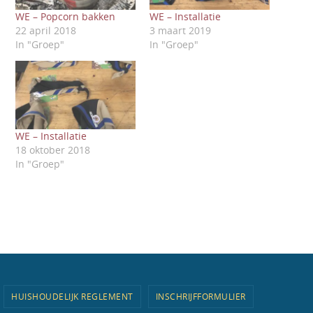
WE – Popcorn bakken
WE – Installatie
22 april 2018
3 maart 2019
In "Groep"
In "Groep"
WE – Installatie
18 oktober 2018
In "Groep"
HUISHOUDELIJK REGLEMENT
INSCHRIJFFORMULIER