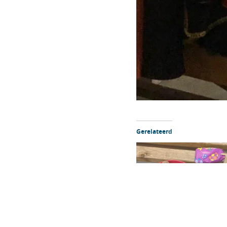
Gerelateerd
BE WE- Sinterklaasopkomst