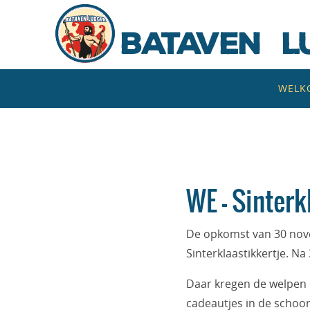
Naar
de
inhoud
springen
Naar
WELK
de
inhoud
springen
WE – Sinterk
De opkomst van 30 nov
Sinterklaastikkertje. Na
Daar kregen de welpen d
cadeautjes in de schoor