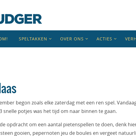
OM!
SPELTAKKEN
OVER ONS
ACTIES
VER
laas
ember begon zoals elke zaterdag met een ren spel. Vanda
 3 snelle potjes was het tijd om naar binnen te gaan.
e opdracht om een aantal pietenspellen te doen, denk hier
steen gooien, pepernoten jeu de boules en vergeet natuurli