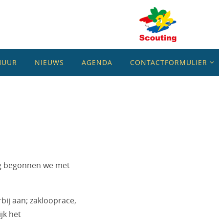
HUUR
NIEUWS
AGENDA
CONTACTFORMULIER
ag begonnen we met
bij aan; zaklooprace,
jk het