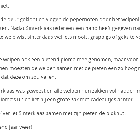
iet.
 de deur geklopt en vlogen de pepernoten door het welpenl
eten. Nadat Sinterklaas iedereen een hand heeft gegeven na
ke welp wist sinterklaas wel iets moois, grappigs of geks te v
.
lle welpen ook een pietendiploma mee genomen, maar voor 
en moesten de welpen samen met de pieten een zo hoog m
dat deze om zou vallen.
terklaas was geweest en alle welpen hun zakken vol hadden
loma’s uit en liet hij een grote zak met cadeautjes achter.
’ verliet Sinterklaas samen met zijn pieten de blokhut.
end jaar weer!