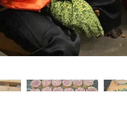
 bij de
BE-WE – Kampvuur & Knopen
WE – Install