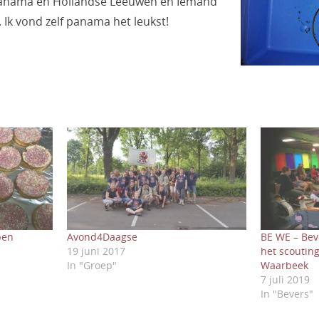
 Panama en Hollandse Leeuwen en Iemand
Ik vond zelf panama het leukst!
pen
Avond4Daagse
BE WE – Bev
19 juni 2017
het scouting
In "Groep"
Waarbeek
7 juli 2019
In "Bevers"