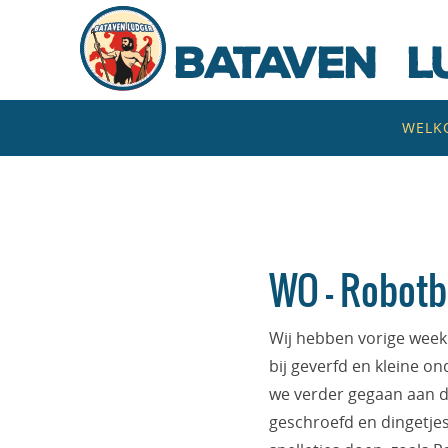
Naar
de
inhoud
springen
Naar
WELK
de
inhoud
springen
WO – Robotb
Wij hebben vorige week
bij geverfd en kleine on
we verder gegaan aan d
geschroefd en dingetje