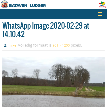
Naar
de
inhoud
springen
WhatsApp Image 2020-02-29 at
14.10.42
Volledig formaat is
pixels.
mike
901 × 1200