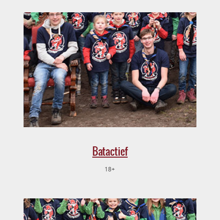
Batactief
18+